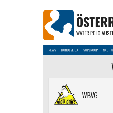
Springe
zum
Inhalt
ÖSTERR
WATER POLO AUST
NEWS
BUNDESLIGA
SUPERCUP
NACHW
WBVG