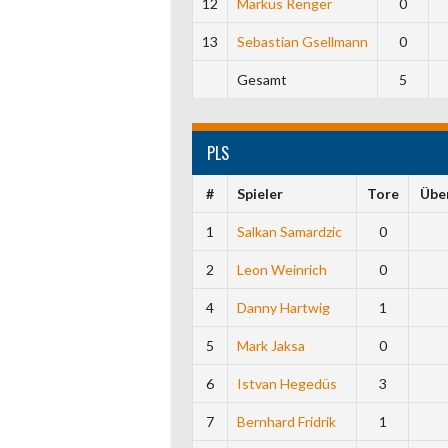
12
Markus Renger
0
13
Sebastian Gsellmann
0
Gesamt
5
PLS
#
Spieler
Tore
Übe
1
Salkan Samardzic
0
2
Leon Weinrich
0
4
Danny Hartwig
1
5
Mark Jaksa
0
6
Istvan Hegedüs
3
7
Bernhard Fridrik
1