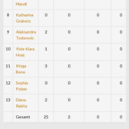
Mandl
8
Katharina
0
0
0
0
Grabetz
9
Aleksandra
2
0
0
0
Todorovic
10
Ylvie Kiara
1
0
0
0
Hnat
11
Kinga
3
0
0
0
Bene
12
Sophia
0
0
0
0
Polzer
13
Diana
2
0
0
0
Rakita
Gesamt
25
2
0
0