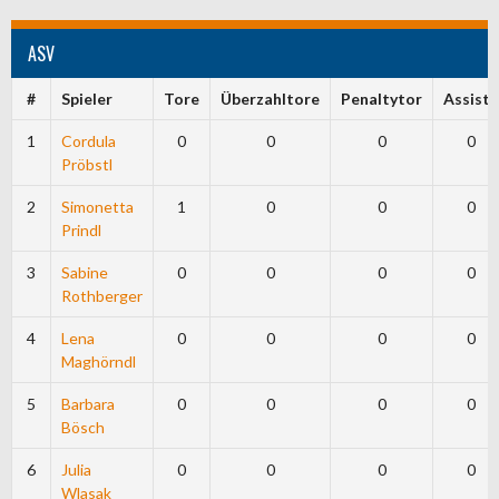
ASV
#
Spieler
Tore
Überzahltore
Penaltytor
Assists
1
Cordula
0
0
0
0
Pröbstl
2
Simonetta
1
0
0
0
Prindl
3
Sabine
0
0
0
0
Rothberger
4
Lena
0
0
0
0
Maghörndl
5
Barbara
0
0
0
0
Bösch
6
Julia
0
0
0
0
Wlasak