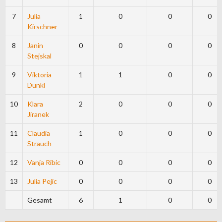
7
Julia
1
0
0
0
Kirschner
8
Janin
0
0
0
0
Stejskal
9
Viktoria
1
1
0
0
Dunkl
10
Klara
2
0
0
0
Jiranek
11
Claudia
1
0
0
0
Strauch
12
Vanja Ribic
0
0
0
0
13
Julia Pejic
0
0
0
0
Gesamt
6
1
0
0