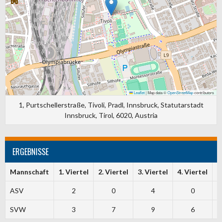
Leaflet
|
Map data ©
OpenStreetMap
contributors
1, Purtschellerstraße, Tivoli, Pradl, Innsbruck, Statutarstadt
Innsbruck, Tirol, 6020, Austria
ERGEBNISSE
Mannschaft
1. Viertel
2. Viertel
3. Viertel
4. Viertel
T
ASV
2
0
4
0
SVW
3
7
9
6