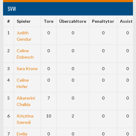
SVW
#
Spieler
Tore
Überzahltore
Penaltytor
Assists
1
Judith
0
0
0
0
Gendur
2
Celine
0
0
0
0
Dobesch
3
Sara Krone
0
0
0
0
4
Celine
0
0
0
0
Hofer
5
Aikaterini
7
0
0
0
Chalkia
6
Krisztina
10
2
0
0
Szeredi
7
Emilia
0
0
0
0