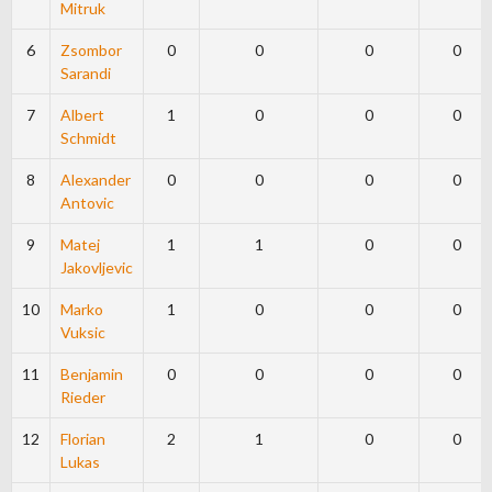
Mitruk
6
Zsombor
0
0
0
0
Sarandi
7
Albert
1
0
0
0
Schmidt
8
Alexander
0
0
0
0
Antovic
9
Matej
1
1
0
0
Jakovljevic
10
Marko
1
0
0
0
Vuksic
11
Benjamin
0
0
0
0
Rieder
12
Florian
2
1
0
0
Lukas