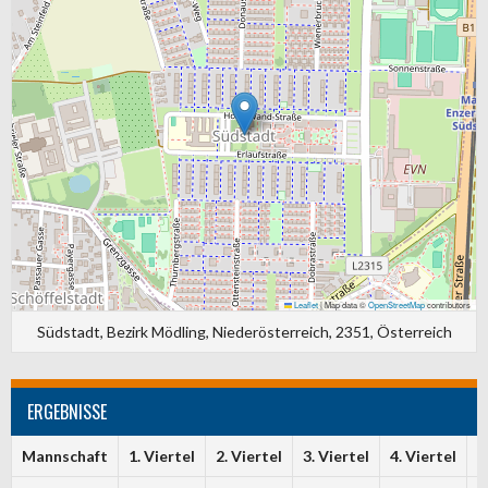
Leaflet
|
Map data ©
OpenStreetMap
contributors
Südstadt, Bezirk Mödling, Niederösterreich, 2351, Österreich
ERGEBNISSE
Mannschaft
1. Viertel
2. Viertel
3. Viertel
4. Viertel
T