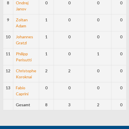
8
Ondrej
0
0
0
0
Janov
9
Zoltan
1
0
0
0
Adam
10
Johannes
1
0
0
0
Gratzl
11
Philipp
1
0
1
0
Perisutti
12
Christophe
2
2
0
0
Koroknai
13
Fabio
0
0
0
0
Caprini
Gesamt
8
3
2
0