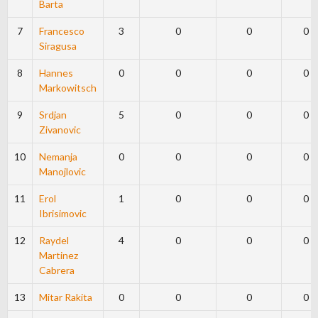
Barta
7
Francesco
3
0
0
0
Siragusa
8
Hannes
0
0
0
0
Markowitsch
9
Srdjan
5
0
0
0
Zivanovic
10
Nemanja
0
0
0
0
Manojlovic
11
Erol
1
0
0
0
Ibrisimovic
12
Raydel
4
0
0
0
Martinez
Cabrera
13
Mitar Rakita
0
0
0
0