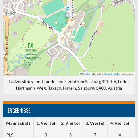
Leaflet
|
Map data ©
OpenStreetMap
contributors
Universitäts- und Landessportzentrum Salzburg/Rif, 4-6, Ludo-
Hartmann-Weg, Taxach, Hallein, Salzburg, 5400, Austria
ERGEBNISSE
Mannschaft
1. Viertel
2. Viertel
3. Viertel
4. Viertel
T
PLS
3
3
7
4