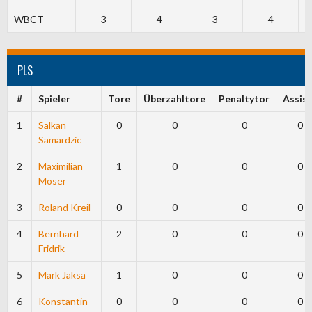
WBCT
3
4
3
4
PLS
#
Spieler
Tore
Überzahltore
Penaltytor
Assist
1
Salkan
0
0
0
0
Samardzic
2
Maximilian
1
0
0
0
Moser
3
Roland Kreil
0
0
0
0
4
Bernhard
2
0
0
0
Fridrik
5
Mark Jaksa
1
0
0
0
6
Konstantin
0
0
0
0