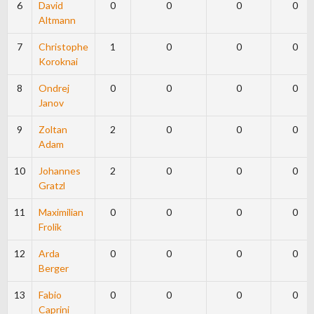
6
David
0
0
0
0
Altmann
7
Christophe
1
0
0
0
Koroknai
8
Ondrej
0
0
0
0
Janov
9
Zoltan
2
0
0
0
Adam
10
Johannes
2
0
0
0
Gratzl
11
Maximilian
0
0
0
0
Frolik
12
Arda
0
0
0
0
Berger
13
Fabio
0
0
0
0
Caprini